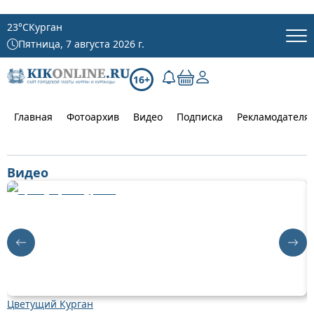
23
°C
Курган
Пятница, 7 августа 2026 г.
16+
Главная
Фотоархив
Видео
Подписка
Рекламодателя
Видео
Цветущий Курган
Д