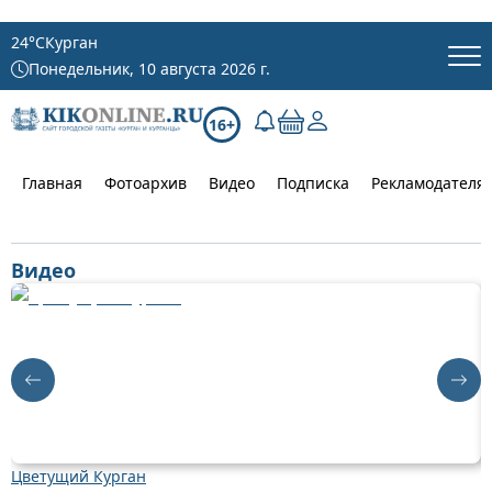
24
°C
Курган
Понедельник, 10 августа 2026 г.
16+
Главная
Фотоархив
Видео
Подписка
Рекламодателя
Видео
Цветущий Курган
Д