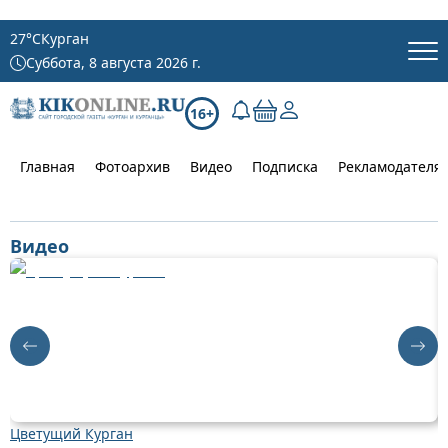
27
°C
Курган
Суббота, 8 августа 2026 г.
16+
Главная
Фотоархив
Видео
Подписка
Рекламодателя
Видео
Цветущий Курган
Д