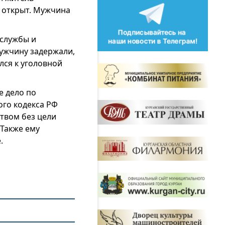
ь открыт. Мужчина
 службы и
Мужчину задержали,
лся к уголовной
е дело по
ого кодекса РФ
твом без цели
 Также ему
.