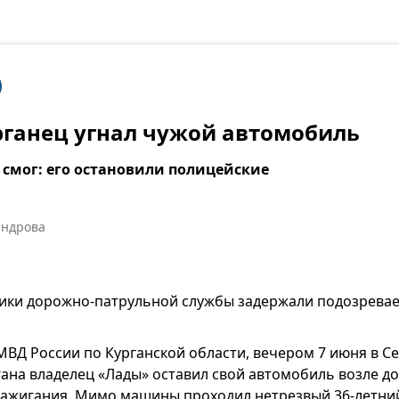
ганец угнал чужой автомобиль
е смог: его остановили полицейские
андрова
ники дорожно-патрульной службы задержали подозревае
МВД России по Курганской области, вечером 7 июня в С
ана владелец «Лады» оставил свой автомобиль возле до
зажигания. Мимо машины проходил нетрезвый 36-летни