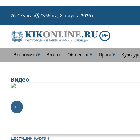
26
°C
Курган
Суббота, 8 августа 2026 г.
16+
Экономика
Власть
Общество
Право
Культур
▼
▼
▼
Видео
Цветущий Курган