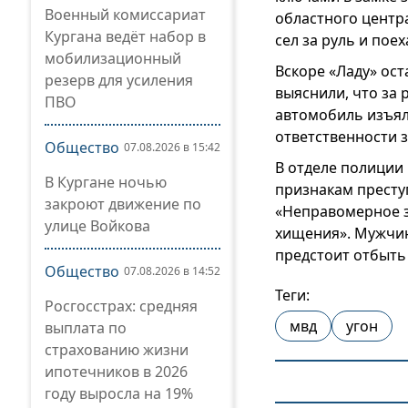
Военный комиссариат
областного центра
Кургана ведёт набор в
сел за руль и пое
мобилизационный
Вскоре «Ладу» ос
резерв для усиления
выяснили, что за 
ПВО
автомобиль изъяли
ответственности 
Общество
07.08.2026 в 15:42
В отделе полиции
В Кургане ночью
признакам престу
закроют движение по
«Неправомерное з
улице Войкова
хищения». Мужчин
предстоит отбыть
Общество
07.08.2026 в 14:52
Теги:
Росгосстрах: средняя
мвд
угон
выплата по
страхованию жизни
ипотечников в 2026
году выросла на 19%