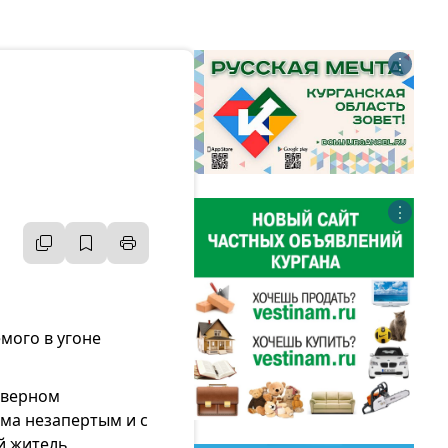
⋮
⋮
мого в угоне
еверном
ма незапертым и с
й житель