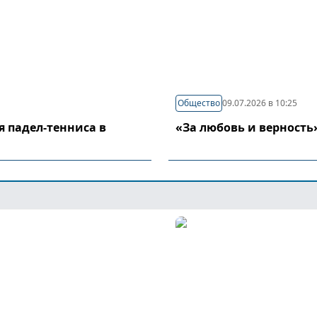
Общество
09.07.2026 в 10:25
я падел-тенниса в
«За любовь и верность