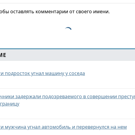
тобы оставлять комментарии от своего имени.
МЕ
ти подросток угнал машину у соседа
ичники задержали подозреваемого в совершении престу
 границу
ти мужчина угнал автомобиль и перевернулся на нем