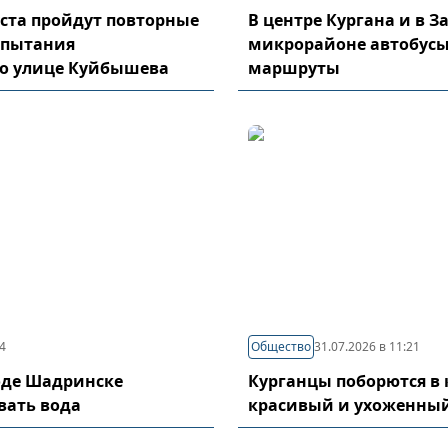
густа пройдут повторные
В центре Кургана и в 
спытания
микрорайоне автобусы
по улице Куйбышева
маршруты
04
Общество
31.07.2026 в 11:21
оде Шадринске
Курганцы поборются в 
вать вода
красивый и ухоженный