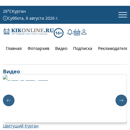
26
°C
Курган
Суббота, 8 августа 2026 г.
16+
Главная
Фотоархив
Видео
Подписка
Рекламодателя
Видео
Цветущий Курган
Д