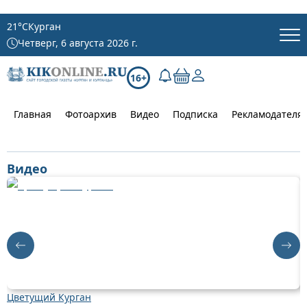
21
°C
Курган
Четверг, 6 августа 2026 г.
16+
Главная
Фотоархив
Видео
Подписка
Рекламодателя
Видео
Цветущий Курган
Д