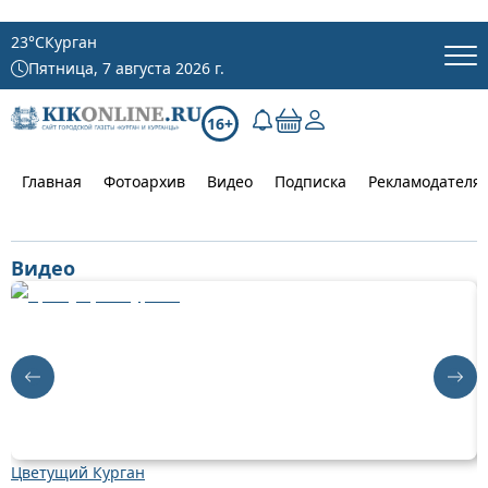
23
°C
Курган
Пятница, 7 августа 2026 г.
16+
Главная
Фотоархив
Видео
Подписка
Рекламодателя
Видео
Цветущий Курган
Д