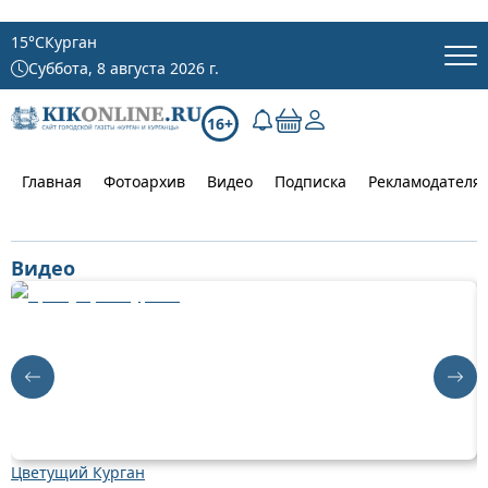
15
°C
Курган
Суббота, 8 августа 2026 г.
16+
Главная
Фотоархив
Видео
Подписка
Рекламодателя
Видео
Цветущий Курган
Д