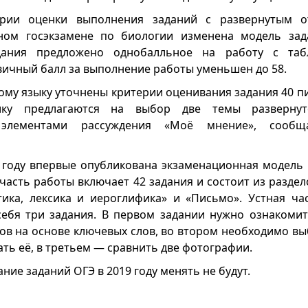
ерии оценки выполнения заданий с развернутым 
ином госэкзамене по биологии изменена модель за
адания предложено однобалльное на работу с та
ичный балл за выполнение работы уменьшен до 58.
ому языку уточнены критерии оценивания задания 40 п
ику предлагаются на выбор две темы развернут
элементами рассуждения «Моё мнение», сообща
м году впервые опубликована экзаменационная модель 
часть работы включает 42 задания и состоит из раздел
тика, лексика и иероглифика» и «Письмо». Устная ча
себя три задания. В первом задании нужно ознакомит
ов на основе ключевых слов, во втором необходимо вы
ть её, в третьем — сравнить две фотографии.
ние заданий ОГЭ в 2019 году менять не будут.