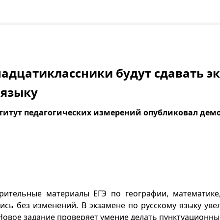
адцатиклассники будут сдавать э
 языку
итут педагогических измерений опубликовал демо
рительные материалы ЕГЭ по географии, математике,
ись без изменений. В экзамене по русскому языку уве
. Новое задание проверяет умение делать пунктуационный