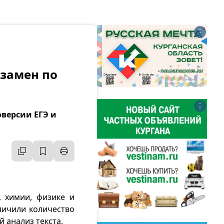
⋮
кзамен по
⋮
версии ЕГЭ и
 химии, физике и
личили количество
 анализ текста.