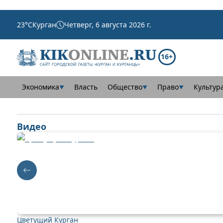
23
°C
Курган
Четверг, 6 августа 2026 г.
16+
Экономика
Власть
Общество
Право
Культур
▼
▼
▼
Видео
Цветущий Курган