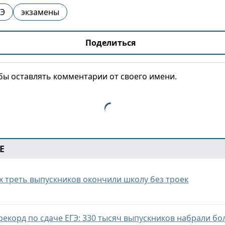
ГЭ
экзамены
Поделиться
обы оставлять комментарии от своего имени.
Е
х треть выпускников окончили школу без троек
рекорд по сдаче ЕГЭ: 330 тысяч выпускников набрали бо