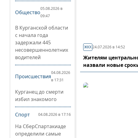
05.08.2026 в
Общество
09:47
В Курганской области
с начала года
задержали 445
ЖКХ
24.07.2026 в 14:52
несовершеннолетних
водителей
Жителям центрально
назвали новые срок
04.08.2026
Происшествия
в 17:31
Курганец до смерти
избил знакомого
Спорт
04.08.2026 в 17:16
На СберСпартакиаде
определили самые