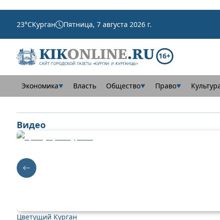
23
°C
Курган
Пятница, 7 августа 2026 г.
16+
Экономика
Власть
Общество
Право
Культур
▼
▼
▼
Видео
Цветущий Курган