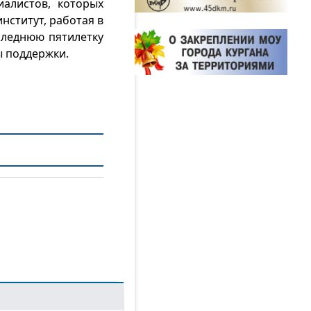
алистов, которых
институт, работая в
оследнюю пятилетку
ы поддержки.