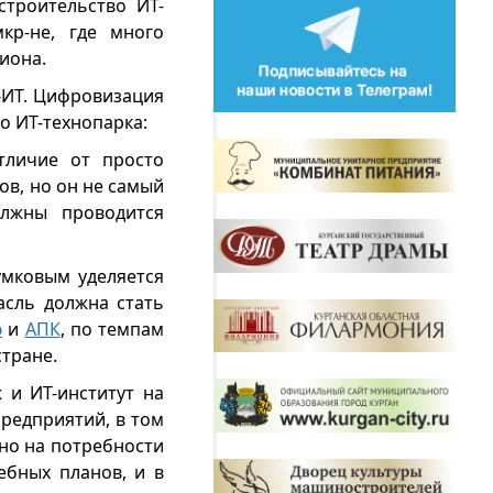
строительство ИТ-
кр-не, где много
иона.
-ИТ. Цифровизация
о ИТ-технопарка:
тличие от просто
ов, но он не самый
олжны проводится
умковым уделяется
асль должна стать
ю
и
АПК
, по темпам
стране.
 и ИТ-институт на
предприятий, в том
но на потребности
ебных планов, и в