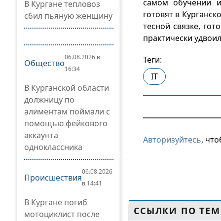
самом обучении и
В Кургане тепловоз
готовят в Курганско
сбил пьяную женщину
тесной связке, гот
практически удвоил
06.08.2026 в
Теги:
Общество
16:34
IT
В Курганской области
должницу по
алиментам поймали с
помощью фейкового
аккаунта
Авторизуйтесь
, чт
одноклассника
06.08.2026
Происшествия
в 14:41
В Кургане погиб
ССЫЛКИ ПО ТЕМ
мотоциклист после