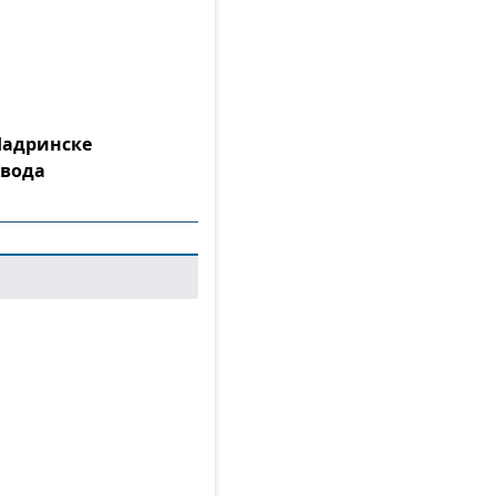
Шадринске
 вода