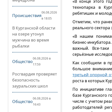
мефедрона
«В конце этого го
технопарка в Кур
06.08.2026
ребятишек и молоде
Происшествия
в 18:05
Отметим, что ране
реального сектора
В Курганской области
на озере утонул
«В нашем пониман
мужчина во время
бизнес-инкубатора.
рыбалки
важный. Все-таки
серьёзные исследо
06.08.2026 в
Общество
Как сообщили в пр
17:59
большое внимание 
Росгвардия проверяет
третьей опорной о
безопасность
роста в которых Ку
зауральских школ
По инициативе гла
базе Курганского г
06.08.2026 в
числе с учетом ре
Общество
16:43
работодателей рег