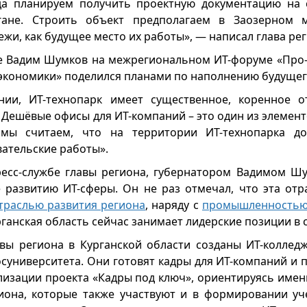
да планируем получить проектную документацию на 
гане. Строить объект предполагаем в Заозерном м
жи, как будущее место их работы», — написал глава рег
е Вадим Шумков на межрегиональном ИТ-форуме «Про
 экономики» поделился планами по наполнению будущег
ии, ИТ-технопарк имеет существенное, коренное о
 Дешёвые офисы для ИТ-компаний – это один из элемент
 мы считаем, что на территории ИТ-технопарка д
вательские работы».
есс-службе главы региона, губернатором Вадимом Ш
развитию ИТ-сферы. Он не раз отмечал, что эта отр
траслью развития региона
, наряду с
промышленность
рганская область сейчас занимает лидерские позиции в 
вы региона в Курганской области созданы ИТ-колледж
осуниверситета. Они готовят кадры для ИТ-компаний и 
ализации проекта «Кадры под ключ», ориентируясь имен
иона, которые также участвуют и в формировании уч