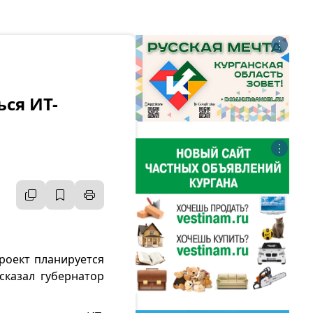
⋮
ься ИТ-
⋮
роект планируется
сказал губернатор