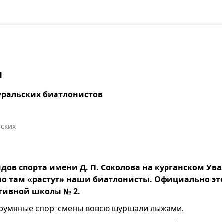
я
уральских биатлонистов
вских
дов спорта имени Д. П. Соколова на курганском Ува
 там «растут» наши биатлонисты. Официально это
тивной школы № 2.
 румяные спортсмены вовсю шуршали лыжами.