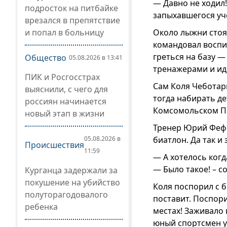
— Давно не ходил
подросток на питбайке
запыхавшегося уч
врезался в препятствие
и попал в больницу
Около лыжни стоя
командовал воспи
греться на базу —
Общество
05.08.2026 в 13:41
тренажерами и ид
ПИК и Росгосстрах
Сам Коля Чеботар
выяснили, с чего для
тогда набирать де
россиян начинается
Комсомольском Пр
новый этап в жизни
Тренер Юрий Фефел
05.08.2026 в
биатлон. Да так и 
Происшествия
11:59
— А хотелось ког
— Было такое! – с
Курганца задержали за
покушение на убийство
Коля поспорил с б
полуторагодовалого
поставит. Поспори
ребенка
местах! Заживало 
юный спортсмен уж