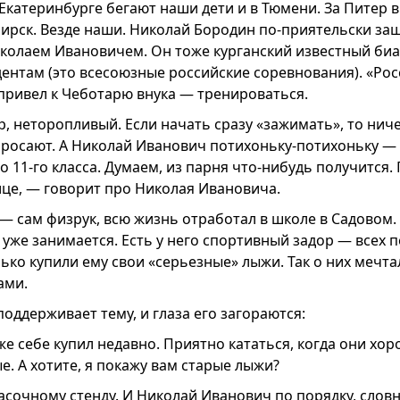
Екатеринбурге бегают наши дети и в Тюмени. За Питер в
бирск. Везде наши. Николай Бородин по-приятельски за
иколаем Ивановичем. Он тоже курганский известный биа
дентам (это всесоюзные российские соревнования). «Ро
 привел к Чеботарю внука — тренироваться.
 неторопливый. Если начать сразу «зажимать», то ниче
бросают. А Николай Иванович потихоньку-потихоньку — и
до 11-го класса. Думаем, из парня что-нибудь получится.
ице, — говорит про Николая Ивановича.
— сам физрук, всю жизнь отработал в школе в Садовом.
д уже занимается. Есть у него спортивный задор — всех п
ько купили ему свои «серьезные» лыжи. Так о них мечта
ами.
оддерживает тему, и глаза его загораются:
 себе купил недавно. Приятно кататься, когда они хор
е. А хотите, я покажу вам старые лыжи?
асочному стенду. И Николай Иванович по порядку, слов