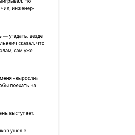
ыигрывал. Но
чил, инженер-
 — угадать, везде
льевич сказал, что
олам, сам уже
У меня «выросли»
тобы поехать на
нь выступает.
иков ушел в