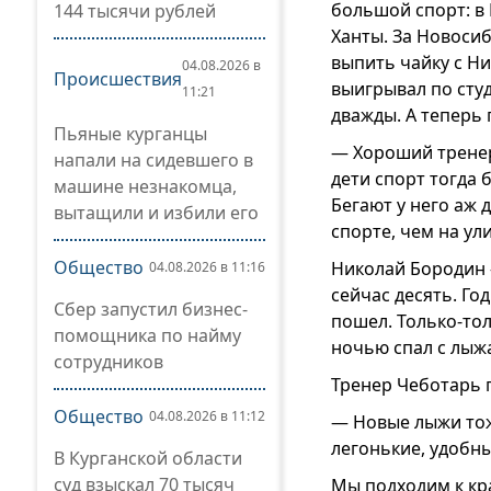
большой спорт: в 
144 тысячи рублей
Ханты. За Новоси
выпить чайку с Н
04.08.2026 в
Происшествия
выигрывал по сту
11:21
дважды. А теперь
Пьяные курганцы
— Хороший тренер,
напали на сидевшего в
дети спорт тогда 
машине незнакомца,
Бегают у него аж 
вытащили и избили его
спорте, чем на ул
Общество
Николай Бородин 
04.08.2026 в 11:16
сейчас десять. Го
Сбер запустил бизнес-
пошел. Только-тол
помощника по найму
ночью спал с лыж
сотрудников
Тренер Чеботарь п
Общество
04.08.2026 в 11:12
— Новые лыжи тоже
легонькие, удобны
В Курганской области
суд взыскал 70 тысяч
Мы подходим к кр