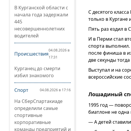
В Курганской области с
С десятого класса
начала года задержали
только в Кургане и
445
несовершеннолетних
Пять раз ездил в 
водителей
И в Перми стал в
спорта выполнил.
04.08.2026 в
после финиша в и
Происшествия
17:31
две секунды тогда
Курганец до смерти
Выступал и на со
избил знакомого
всероссийские сос
Спорт
04.08.2026 в 17:16
Лошадиный сп
На СберСпартакиаде
1995 год — поворо
определили самые
биатлоне не одна 
спортивные
— А детей ставили
корпоративные
команды предприятий и