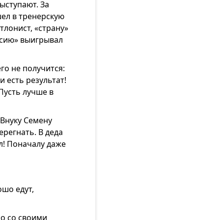
ыступают. За
шел в тренерскую
тлонист, «страну»
ссию» выигрывал
го не получится:
 есть результат!
 Пусть лучше в
 Внуку Семену
ерегнать. В деда
л! Поначалу даже
ошо едут,
но со своими