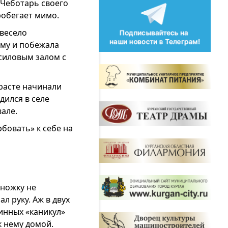
 Чеботарь своего
робегает мимо.
 весело
ему и побежала
 силовым залом с
зрасте начинали
дился в селе
але.
бовать» к себе на
дножку не
л руку. Аж в двух
линных «каникул»
к нему домой.