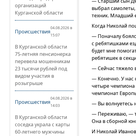
— Старший сын Дм
организаций
выбрал самолеты,
Курганской области
техник. Младший 
Когда Николай по
04.08.2026 в
Происшествия
15:07
— Поначалу боялся
с ребятишками ез
В Курганской области
будет мне помогат
75-летняя пенсионерка
ребятишек в секц
перевела мошенникам
— Сейчас тяжело 
23 тысячи рублей под
видом участия в
— Конечно. У нас 
розыгрыше
четыре чемпиона Р
чемпионат Европ
04.08.2026 в
Происшествия
— Вы волнуетесь 
14:03
— Переживаю, — т
В Курганской области
Она в сборной юни
соседка украла с карты
И Николай Иванови
60-летнего мужчины