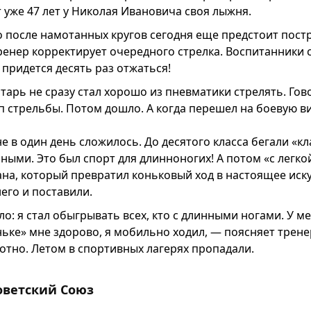
 уже 47 лет у Николая Ивановича своя лыжня.
о после намотанных кругов сегодня еще предстоит пост
ренер корректирует очередного стрелка. Воспитанники 
придется десять раз отжаться!
арь не сразу стал хорошо из пневматики стрелять. Гово
 стрельбы. Потом дошло. А когда перешел на боевую 
е в один день сложилось. До десятого класса бегали «к
ыми. Это был спорт для длинноногих! А потом «с легко
на, который превратил коньковый ход в настоящее иску
его и поставили.
ло: я стал обыгрывать всех, кто с длинными ногами. У м
ьке» мне здорово, я мобильно ходил, — поясняет трене
отно. Летом в спортивных лагерях пропадали.
оветский Союз