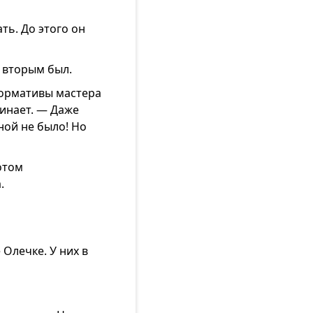
ть. До этого он
е вторым был.
нормативы мастера
инает. — Даже
ной не было! Но
отом
.
Олечке. У них в