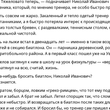
! Тяжеловато теперь, — подначивает Николай Иванович
еника, который, по мнению тренера, не особо быстро п
ть совсем не жарко. Закаленный и тепло одетый тренер
танниками, а я быстро потеряла интерес к происходящ
 из толстых бревен, с раздевалками, теннисным столом,
еальной чистотой.
ь на лыжи встал в двенадцать лет — именно в таком во
тей в секцию биатлона. Он — парнишка деревенский, ро
итобольного района. А в первый класс пошел уже на Ув
ов заглянул к ним в школу на урок физкультуры — «вер
затянул на всю, считай, жизнь.
да-нибудь бросить биатлон, Николай Иванович?
ознается.
ратом, борцом, ловким «греко-римцем», что тот ему по
л и забыл. А брат не забыл. Летел спорщик так, что слома
все небыстро. И возвращаться в биатлон после таких д
е и не собирался. И бросил бы, но тренер сам пришел 