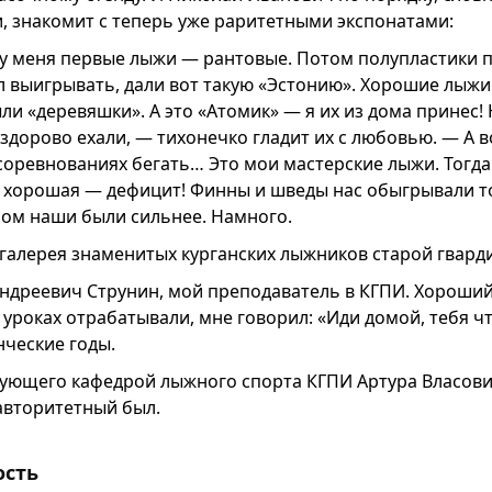
, знакомит с теперь уже раритетными экспонатами:
 у меня первые лыжи — рантовые. Потом полупластики п
л выигрывать, дали вот такую «Эстонию». Хорошие лыжи!
ли «деревяшки». А это «Атомик» — я их из дома принес!
здорово ехали, — тихонечко гладит их с любовью. — А в
 соревнованиях бегать… Это мои мастерские лыжи. Тогда
 хорошая — дефицит! Финны и шведы нас обыгрывали т
ром наши были сильнее. Намного.
 галерея знаменитых курганских лыжников старой гвард
ндреевич Струнин, мой преподаватель в КГПИ. Хороший
 уроках отрабатывали, мне говорил: «Иди домой, тебя чт
нческие годы.
дующего кафедрой лыжного спорта КГПИ Артура Власови
авторитетный был.
ость