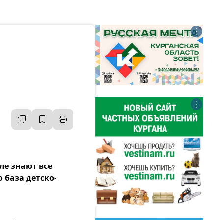
⋮
⋮
ле знают все
 база детско-