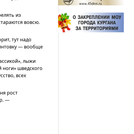
релять из
стараются вовсю.
рит, тут надо
винтовку — вообще
лассикой», лыжи
й ноги» шведского
сство, всех
еня рост
р. —