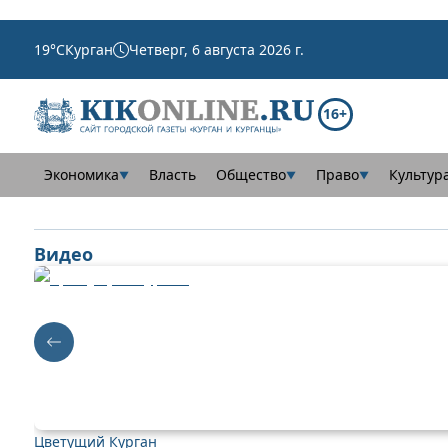
19
°C
Курган
Четверг, 6 августа 2026 г.
16+
Экономика
Власть
Общество
Право
Культур
▼
▼
▼
Видео
Цветущий Курган