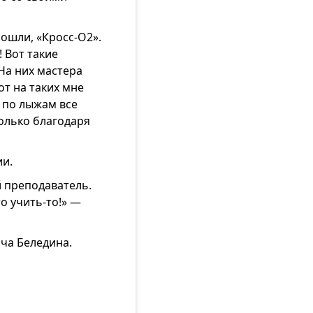
ошли, «Кросс-О2».
 Вот такие
 На них мастера
от на таких мне
 по лыжам все
олько благодаря
ии.
 преподаватель.
о учить-то!» —
ча Беледина.