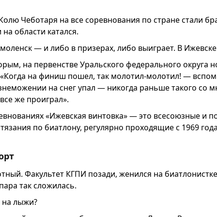
 Колю Чеботаря на все соревнования по стране стали бра
 на области катался.
Смоленск — и либо в призерах, либо выиграет. В Ижевск
торым, на первенстве Уральского федерального округа 
 «Когда на финиш пошел, так молотил-молотил! — вспом
знеможении на снег упал — никогда раньше такого со м
 все же проиграл».
ревнованиях «Ижевская винтовка» — это всесоюзные и п
тязания по биатлону, регулярно проходящие с 1969 года
орт
тный. Факультет КГПИ позади, женился на биатлонистке 
пара так сложилась.
 на лыжи?