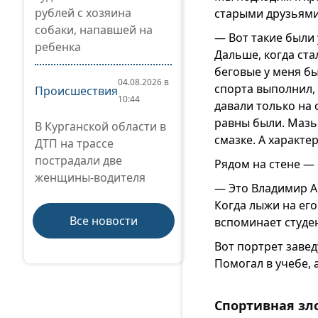
рублей с хозяина
старыми друзьями
собаки, напавшей на
— Вот такие были
ребенка
Дальше, когда ста
беговые у меня бы
04.08.2026 в
спорта выполнил, 
Происшествия
10:44
давали только на
равны были. Мазь
В Курганской области в
смазке. А характе
ДТП на трассе
пострадали две
Рядом на стене —
женщины-водителя
— Это Владимир А
Когда лыжи на его
Все новости
вспоминает студе
Вот портрет заве
Помогал в учебе, 
Спортивная зл