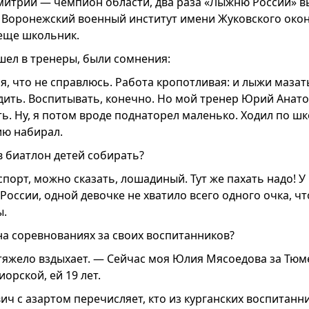
итрий — чемпион области, два раза «Лыжню России» в
 Воронежский военный институт имени Жуковского окон
еще школьник.
шел в тренеры, были сомнения:
, что не справлюсь. Работа кропотливая: и лыжи мазать
дить. Воспитывать, конечно. Но мой тренер Юрий Анато
ь. Ну, я потом вроде поднаторел маленько. Ходил по шк
ию набирал.
в биатлон детей собирать?
спорт, можно сказать, лошадиный. Тут же пахать надо! 
оссии, одной девочке не хватило всего одного очка, ч
ы.
на соревнованиях за своих воспитанников?
яжело вздыхает. — Сейчас моя Юлия Мясоедова за Тюме
орской, ей 19 лет.
ч с азартом перечисляет, кто из курганских воспитанн