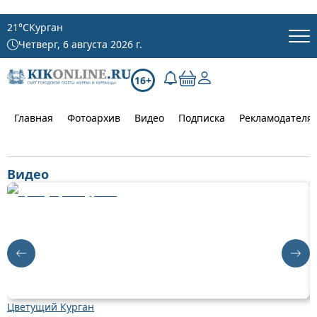
21
°C
Курган
Четверг, 6 августа 2026 г.
16+
Главная
Фотоархив
Видео
Подписка
Рекламодателя
Видео
Цветущий Курган
Д