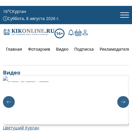
16
°C
Курган
Суббота, 8 августа 2026 г.
16+
Главная
Фотоархив
Видео
Подписка
Рекламодателя
Видео
Цветущий Курган
Д