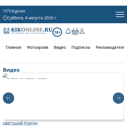
15
°C
Курган
Суббота, 8 августа 2026 г.
16+
Главная
Фотоархив
Видео
Подписка
Рекламодателя
Видео
Цветущий Курган
Д