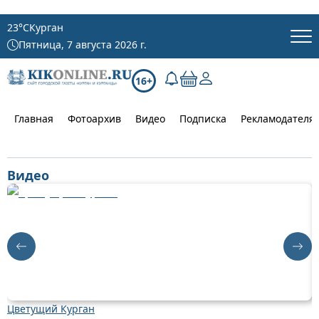
23
°C
Курган
Пятница, 7 августа 2026 г.
16+
Главная
Фотоархив
Видео
Подписка
Рекламодателя
Видео
Цветущий Курган
Д