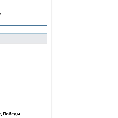
»
ад Победы