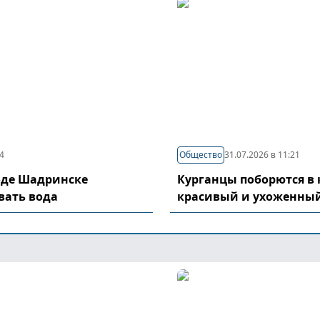
04
Общество
31.07.2026 в 11:21
оде Шадринске
Курганцы поборются в 
вать вода
красивый и ухоженный