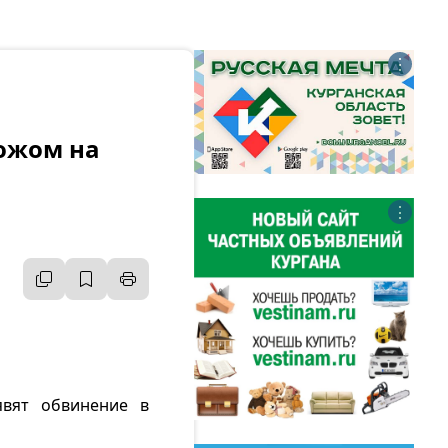
⋮
ножом на
⋮
явят обвинение в