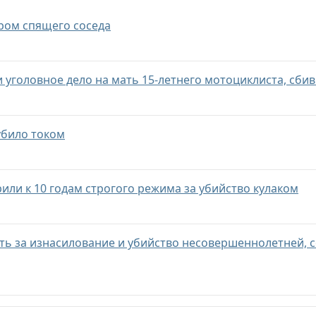
ром спящего соседа
и уголовное дело на мать 15-летнего мотоциклиста, сб
убило током
или к 10 годам строгого режима за убийство кулаком
ить за изнасилование и убийство несовершеннолетней,