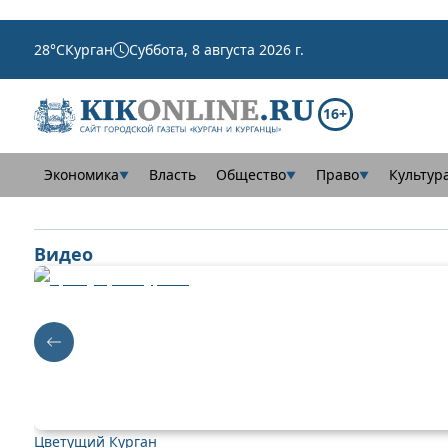
28
°C
Курган
Суббота, 8 августа 2026 г.
16+
Экономика
Власть
Общество
Право
Культур
▼
▼
▼
Видео
Цветущий Курган