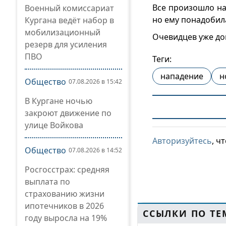
Все произошло на
Военный комиссариат
но ему понадобил
Кургана ведёт набор в
мобилизационный
Очевидцев уже до
резерв для усиления
ПВО
Теги:
нападение
н
Общество
07.08.2026 в 15:42
В Кургане ночью
закроют движение по
улице Войкова
Авторизуйтесь
, ч
Общество
07.08.2026 в 14:52
Росгосстрах: средняя
выплата по
страхованию жизни
ипотечников в 2026
ССЫЛКИ ПО ТЕ
году выросла на 19%