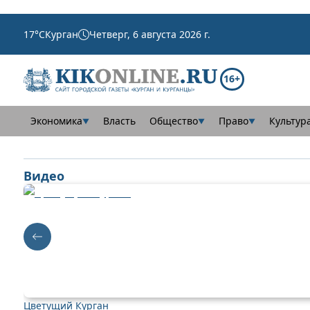
17
°C
Курган
Четверг, 6 августа 2026 г.
16+
Экономика
Власть
Общество
Право
Культур
▼
▼
▼
Видео
Цветущий Курган