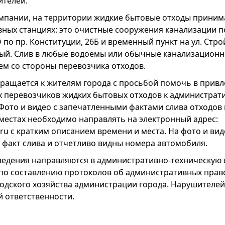
ителей.
омпании, на территории жидкие бытовые отходы приним
ных станциях: это очистные сооружения канализации по
по пр. Конституции, 26Б и временный пункт на ул. Стро
ый. Слив в любые водоемы или обычные канализационн
м со стороны перевозчика отходов.
ращается к жителям города с просьбой помочь в прив
 перевозчиков жидких бытовых отходов к администрат
Фото и видео с запечатленными фактами слива отходов 
местах необходимо направлять на электронный адрес:
ru с кратким описанием времени и места. На фото и ви
 факт слива и отчетливо видны номера автомобиля.
ведения направляются в административно-техническую
л по составлению протоколов об административных пра
одского хозяйства администрации города. Нарушителей
 ответственности.