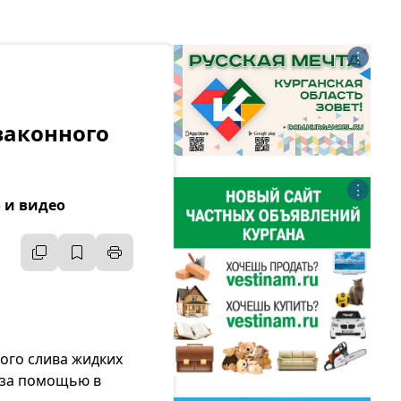
⋮
законного
⋮
 и видео
ого слива жидких
 за помощью в