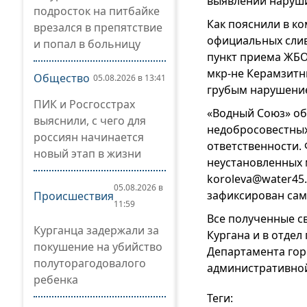
выявлении наруш
подросток на питбайке
Как пояснили в к
врезался в препятствие
официальных слив
и попал в больницу
пункт приема ЖБО 
мкр-не Керамзитн
Общество
05.08.2026 в 13:41
грубым нарушение
ПИК и Росгосстрах
«Водный Союз» об
выяснили, с чего для
недобросовестных
россиян начинается
ответственности. 
новый этап в жизни
неустановленных 
koroleva@water45.
05.08.2026 в
зафиксирован сам
Происшествия
11:59
Все полученные с
Курганца задержали за
Кургана и в отде
покушение на убийство
Департамента гор
полуторагодовалого
административной
ребенка
Теги: