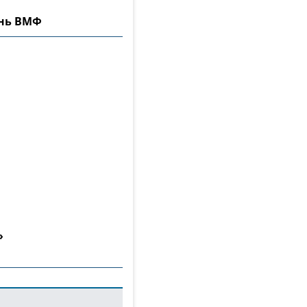
ень ВМФ
»