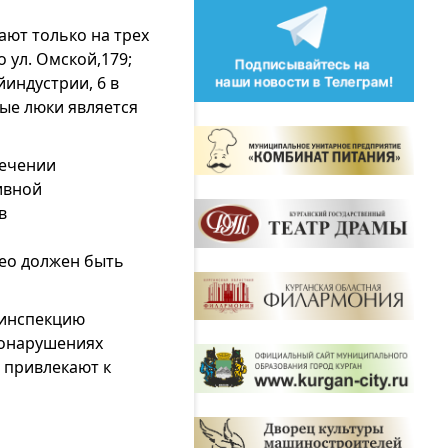
ают только на трех
 ул. Омской,179;
йиндустрии, 6 в
ые люки является
лечении
ивной
в
део должен быть
 инспекцию
вонарушениях
 привлекают к