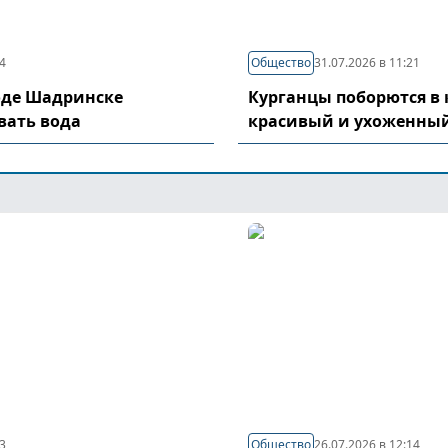
04
Общество
31.07.2026 в 11:21
оде Шадринске
Курганцы поборются в 
вать вода
красивый и ухоженный
03
Общество
26.07.2026 в 12:14