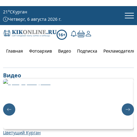
21
°C
Курган
Четверг, 6 августа 2026 г.
16+
Главная
Фотоархив
Видео
Подписка
Рекламодателя
Видео
Цветущий Курган
Д