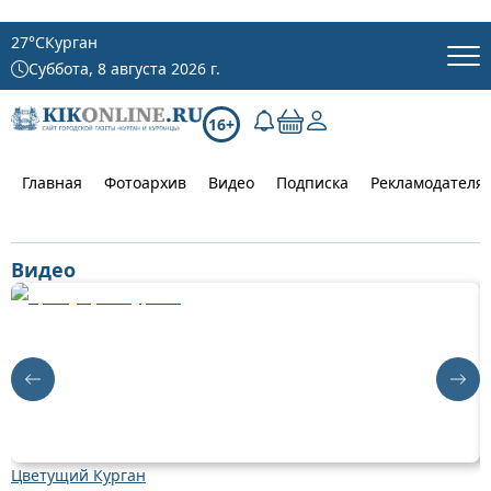
27
°C
Курган
Суббота, 8 августа 2026 г.
16+
Главная
Фотоархив
Видео
Подписка
Рекламодателя
Видео
Цветущий Курган
Д