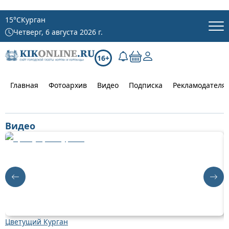
15
°C
Курган
Четверг, 6 августа 2026 г.
16+
Главная
Фотоархив
Видео
Подписка
Рекламодателя
Видео
Цветущий Курган
Д