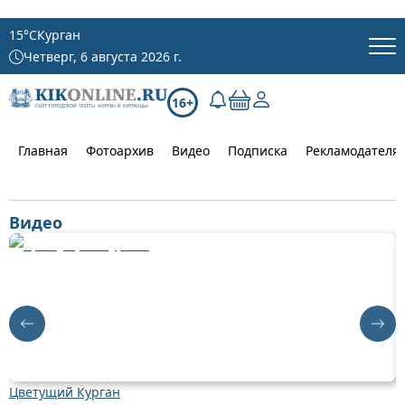
15
°C
Курган
Четверг, 6 августа 2026 г.
16+
Главная
Фотоархив
Видео
Подписка
Рекламодателя
Видео
Цветущий Курган
Д