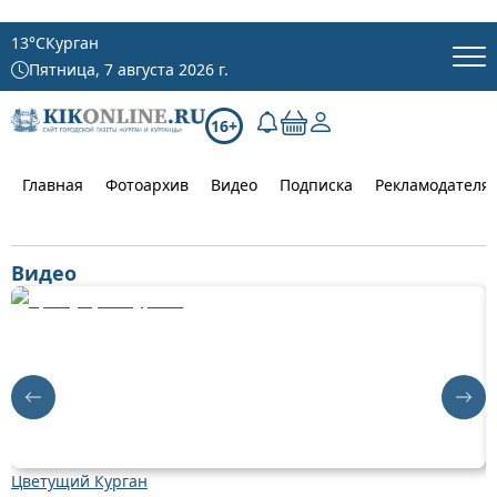
13
°C
Курган
Пятница, 7 августа 2026 г.
16+
Главная
Фотоархив
Видео
Подписка
Рекламодателя
Видео
Цветущий Курган
Д