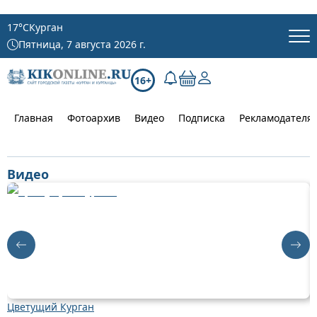
17
°C
Курган
Пятница, 7 августа 2026 г.
16+
Главная
Фотоархив
Видео
Подписка
Рекламодателя
Видео
Цветущий Курган
Д