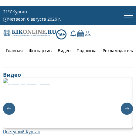
21
°C
Курган
Четверг, 6 августа 2026 г.
16+
Главная
Фотоархив
Видео
Подписка
Рекламодателя
Видео
Цветущий Курган
Д