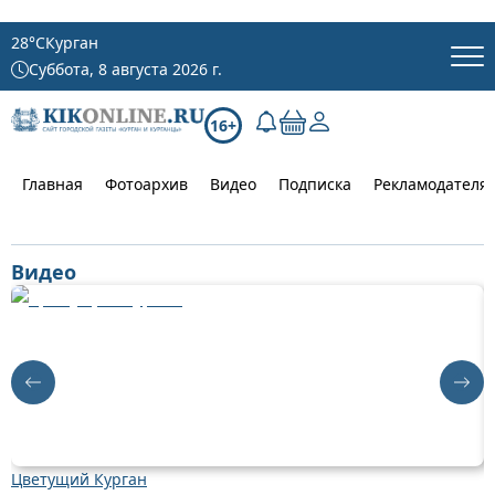
28
°C
Курган
Суббота, 8 августа 2026 г.
16+
Главная
Фотоархив
Видео
Подписка
Рекламодателя
Видео
Цветущий Курган
Д