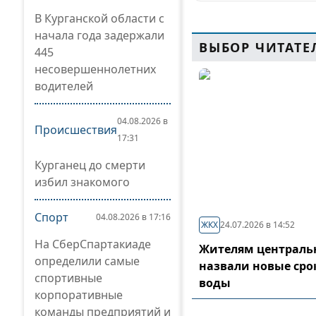
В Курганской области с
начала года задержали
ВЫБОР ЧИТАТЕ
445
несовершеннолетних
водителей
04.08.2026 в
Происшествия
17:31
Курганец до смерти
избил знакомого
Спорт
04.08.2026 в 17:16
ЖКХ
24.07.2026 в 14:52
На СберСпартакиаде
Жителям центральн
определили самые
назвали новые сро
спортивные
воды
корпоративные
команды предприятий и