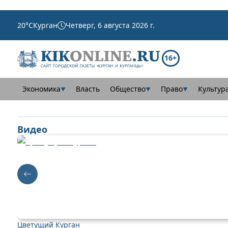
20
°C
Курган
Четверг, 6 августа 2026 г.
16+
Экономика
Власть
Общество
Право
Культур
▼
▼
▼
Видео
Цветущий Курган