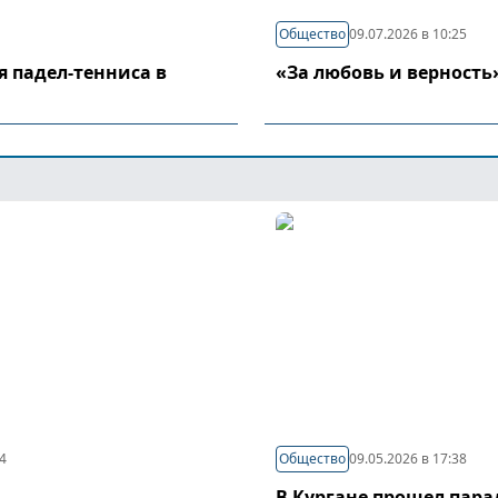
Общество
09.07.2026 в 10:25
я падел-тенниса в
«За любовь и верность
44
Общество
09.05.2026 в 17:38
В Кургане прошел пар