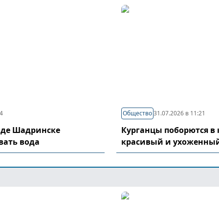
04
Общество
31.07.2026 в 11:21
оде Шадринске
Курганцы поборются в 
вать вода
красивый и ухоженный