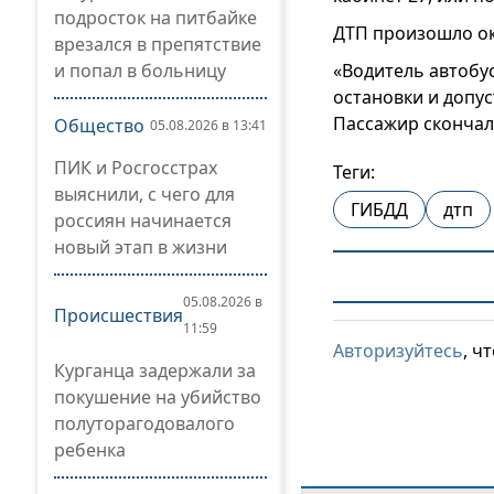
подросток на питбайке
ДТП произошло ок
врезался в препятствие
и попал в больницу
«Водитель автобу
остановки и допу
Пассажир скончал
Общество
05.08.2026 в 13:41
ПИК и Росгосстрах
Теги:
выяснили, с чего для
ГИБДД
дтп
россиян начинается
новый этап в жизни
05.08.2026 в
Происшествия
11:59
Авторизуйтесь
, ч
Курганца задержали за
покушение на убийство
полуторагодовалого
ребенка