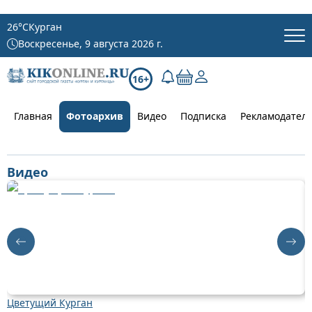
26
°C
Курган
Воскресенье, 9 августа 2026 г.
16+
Главная
Фотоархив
Видео
Подписка
Рекламодател
Видео
Цветущий Курган
Д