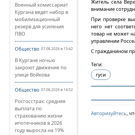
Житель села Верх
Военный комиссариат
внимание сотрудн
Кургана ведёт набор в
мобилизационный
При проверке выя
резерв для усиления
него нет соответ
ПВО
товар не может н
управлении Россе
Общество
07.08.2026 в 15:42
С гражданином пр
В Кургане ночью
Теги:
закроют движение по
улице Войкова
гуси
Общество
07.08.2026 в 14:52
Росгосстрах: средняя
выплата по
Авторизуйтесь
, ч
страхованию жизни
ипотечников в 2026
году выросла на 19%