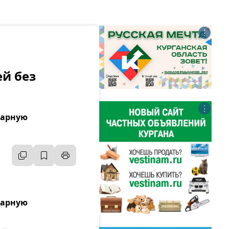
⋮
ей без
⋮
тарную
тарную