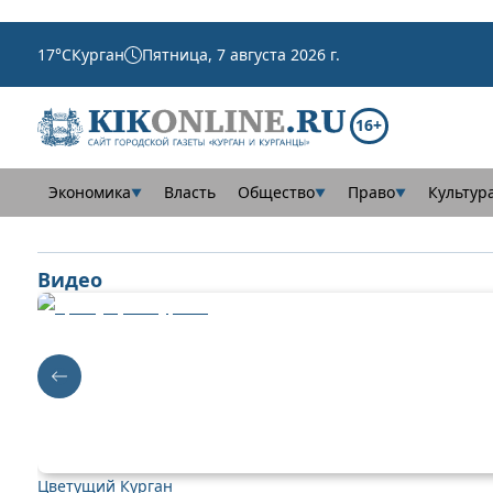
17
°C
Курган
Пятница, 7 августа 2026 г.
16+
Экономика
Власть
Общество
Право
Культур
▼
▼
▼
Видео
Цветущий Курган