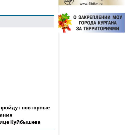
а пройдут повторные
тания
лице Куйбышева