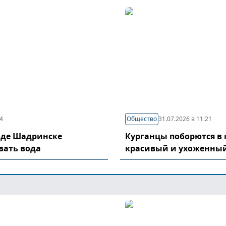
04
Общество
31.07.2026 в 11:21
оде Шадринске
Курганцы поборются в 
вать вода
красивый и ухоженный