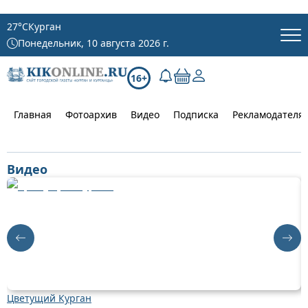
27
°C
Курган
Понедельник, 10 августа 2026 г.
16+
Главная
Фотоархив
Видео
Подписка
Рекламодателя
Видео
Цветущий Курган
Д