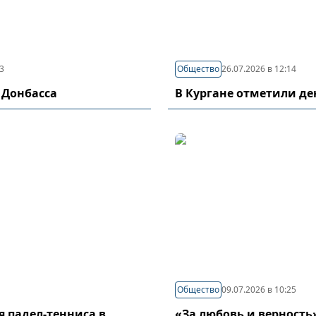
03
Общество
26.07.2026 в 12:14
 Донбасса
В Кургане отметили д
Общество
09.07.2026 в 10:25
я падел-тенниса в
«За любовь и верность