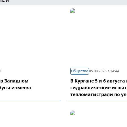
21
Общество
05.08.2026 в 14:44
 в Западном
В Кургане 5 и 6 август
бусы изменят
гидравлические испы
тепломагистрали по у