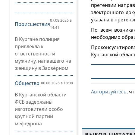
претензии направ
электронного док
указана в претенз
07.08.2026 в
Происшествия
14:41
По всем возника
необходимо обращ
В Кургане полиция
привлекла к
Проконсультиров
ответственности
Курганской област
мужчину, напавшего на
женщину в Заозёрном
Общество
06.08.2026 в 18:08
Авторизуйтесь
, ч
В Курганской области
ФСБ задержаны
изготовители особо
крупной партии
мефедрона
ВЫБОР ЧИТАТЕ