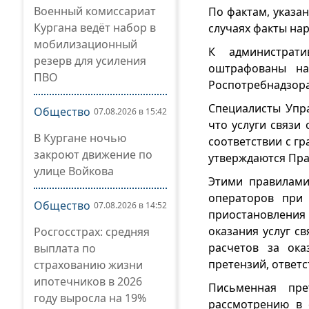
Военный комиссариат
По фактам, указа
Кургана ведёт набор в
случаях факты на
мобилизационный
К администрати
резерв для усиления
оштрафованы на
ПВО
Роспотребнадзора
Специалисты Упр
Общество
07.08.2026 в 15:42
что услуги связи
В Кургане ночью
соответствии с г
закроют движение по
утверждаются Пра
улице Войкова
Этими правилами
операторов при
Общество
07.08.2026 в 14:52
приостановления
оказания услуг с
Росгосстрах: средняя
расчетов за ока
выплата по
претензий, ответс
страхованию жизни
ипотечников в 2026
Письменная пре
году выросла на 19%
рассмотрению в 