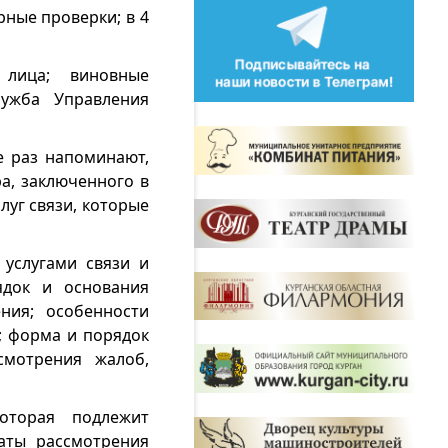
ные проверки; в 4
 лица; виновные
ужба Управления
е раз напоминают,
а, заключенного в
луг связи, которые
услугами связи и
ядок и основания
ния; особенности
й; форма и порядок
смотрения жалоб,
которая подлежит
таты рассмотрения