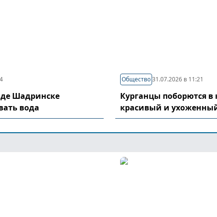
04
Общество
31.07.2026 в 11:21
оде Шадринске
Курганцы поборются в 
вать вода
красивый и ухоженный