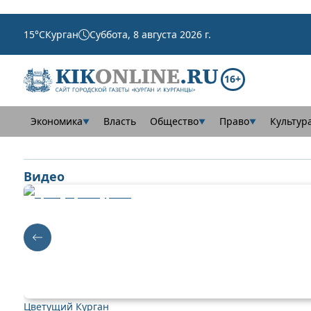
15
°C
Курган
Суббота, 8 августа 2026 г.
16+
Экономика
Власть
Общество
Право
Культур
▼
▼
▼
Видео
Цветущий Курган