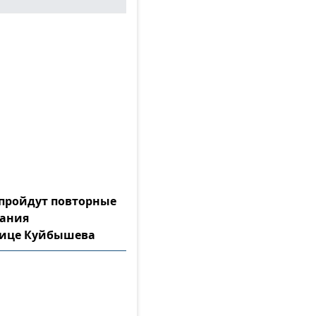
а пройдут повторные
тания
лице Куйбышева