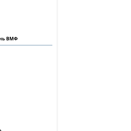
ень ВМФ
»