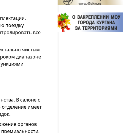
плектации.
ую поездку
нтролировать все
ристально чистым
ироком диапазоне
 функциями
ства. В салоне с
 отделение имеет
док.
ложение органов
у премиальности.