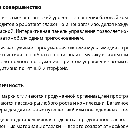
е совершенство
шин отмечают высокий уровень оснащения базовой ком
дителю работают слаженно и ненавязчиво, делая кажд
асной. Интерактивная панель управления позволяет ко
автомобиля одним прикосновением.
ия заслуживает продуманная система мультимедиа с к
ая система способна воспроизводить музыку в самом ш
ффект полного погружения. При этом управление всеми
туитивно понятный интерфейс.
тичность
 марки отличаются продуманной организацией простран
ются пассажиры любого роста и комплекции. Багажное
ры для длительных путешествий или повседневных поез
делено деталям: мягкая подсветка, продуманное распо
венные материалы отделки — все это создает атмосфер