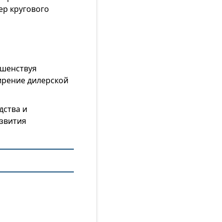
ер кругового
ршенствуя
ирение дилерской
дства и
азвития