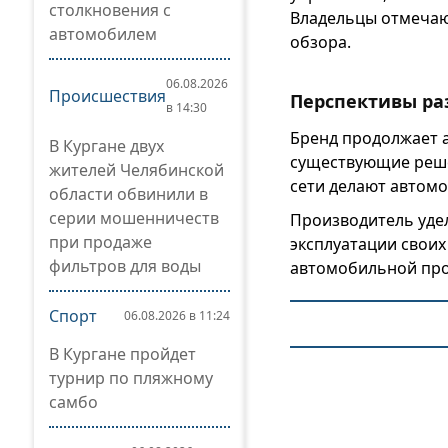
столкновения с
Владельцы отмечаю
автомобилем
обзора.
06.08.2026
Происшествия
Перспективы ра
в 14:30
Бренд продолжает а
В Кургане двух
существующие реше
жителей Челябинской
сети делают автомо
области обвинили в
серии мошенничеств
Производитель уде
при продаже
эксплуатации свои
фильтров для воды
автомобильной про
Спорт
06.08.2026 в 11:24
В Кургане пройдет
турнир по пляжному
самбо