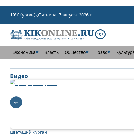
19
°C
Курган
Пятница, 7 августа 2026 г.
16+
Экономика
Власть
Общество
Право
Культур
▼
▼
▼
Видео
Цветущий Курган