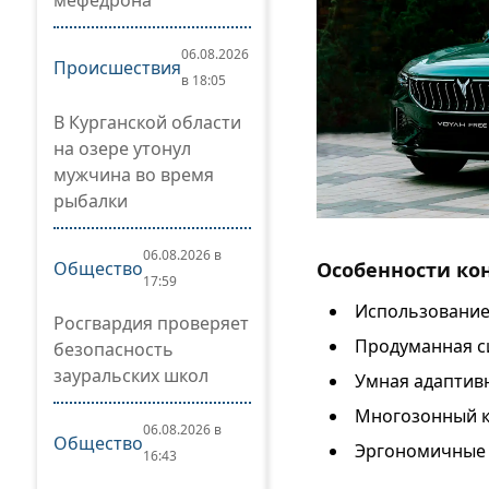
мефедрона
06.08.2026
Происшествия
в 18:05
В Курганской области
на озере утонул
мужчина во время
рыбалки
06.08.2026 в
Общество
Особенности ко
17:59
Использование
Росгвардия проверяет
Продуманная с
безопасность
зауральских школ
Умная адаптивн
Многозонный к
06.08.2026 в
Общество
Эргономичные 
16:43