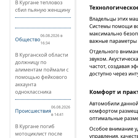
В Кургане тепловоз
Технологическо
сбил пьяную женщину
Владельцы этих ма
Системы помощи во
максимально безоп
06.08.2026 в
Общество
важные параметры 
16:34
Отдельного вниман
В Курганской области
звуком. Акустическ
должницу по
частот, создавая э
алиментам поймали с
доступно через ин
помощью фейкового
аккаунта
Комфорт и прак
одноклассника
Автомобили данной
06.08.2026
комфортом размеща
Происшествия
в 14:41
оптимальные разме
В Кургане погиб
Особое внимание у
мотоциклист после
управления, качест