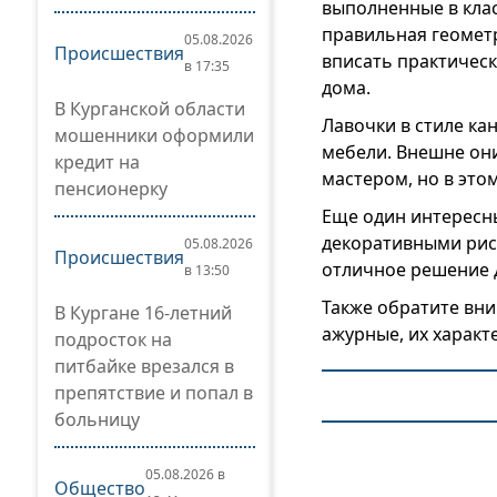
выполненные в кла
правильная геометр
05.08.2026
Происшествия
вписать практическ
в 17:35
дома.
В Курганской области
Лавочки в стиле ка
мошенники оформили
мебели. Внешне они
кредит на
мастером, но в это
пенсионерку
Еще один интересны
декоративными рису
05.08.2026
Происшествия
отличное решение дл
в 13:50
Также обратите вн
В Кургане 16-летний
ажурные, их характ
подросток на
питбайке врезался в
препятствие и попал в
больницу
05.08.2026 в
Общество