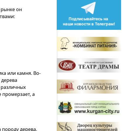
 рынке он
твами:
ка или камня. Во-
 дерева
м различных
 промерзает, а
 породу дерева.