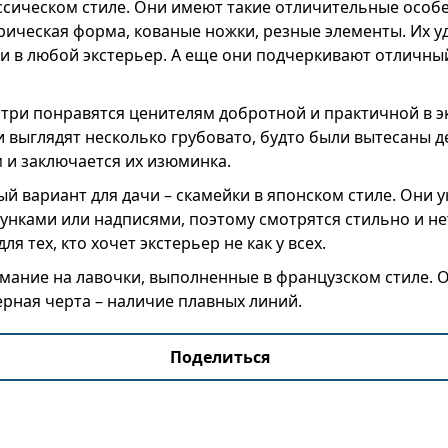
ссическом стиле. Они имеют такие отличительные особе
ическая форма, кованые ножки, резные элементы. Их у
и в любой экстерьер. А еще они подчеркивают отличны
нтри понравятся ценителям добротной и практичной в 
 выглядят несколько грубовато, будто были вытесаны 
м и заключается их изюминка.
й вариант для дачи – скамейки в японском стиле. Они 
нками или надписями, поэтому смотрятся стильно и не
я тех, кто хочет экстерьер не как у всех.
имание на лавочки, выполненные в французском стиле. 
ерная черта – наличие плавных линий.
Поделиться