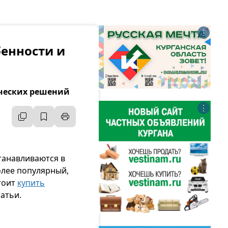
⋮
бенности и
ических решений
⋮
танавливаются в
олее популярный,
тоит
купить
татьи.