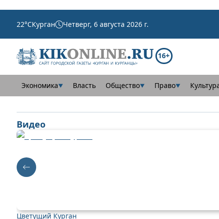
22
°C
Курган
Четверг, 6 августа 2026 г.
16+
Экономика
Власть
Общество
Право
Культур
▼
▼
▼
Видео
Цветущий Курган