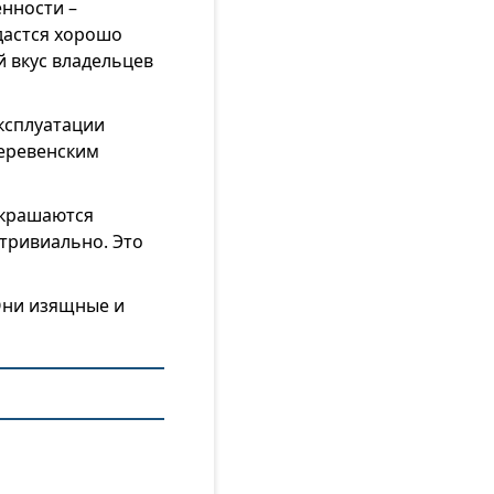
нности –
дастся хорошо
й вкус владельцев
эксплуатации
деревенским
украшаются
тривиально. Это
Они изящные и