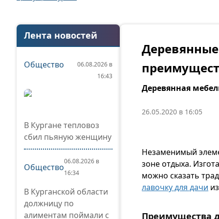
Лента новостей
Деревянные 
Общество
преимущест
06.08.2026 в
16:43
Деревянная мебел
26.05.2020 в 16:05
В Кургане тепловоз
сбил пьяную женщину
Незаменимый элемен
06.08.2026 в
зоне отдыха. Изгот
Общество
16:34
можно сказать тра
лавочку для дачи
из
В Курганской области
должницу по
алиментам поймали с
Преимущества д