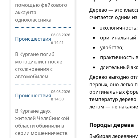
помощью фейкового
Дерево — это класс
аккаунта
считается одним из
одноклассника
экологичность;
06.08.2026
оригинальный 
Происшествия
в 14:41
удобство;
В Кургане погиб
практичность 
мотоциклист после
длительный эк
столкновения с
автомобилем
Дерево выгодно отл
первых, оно легко 
оригинальных форм
06.08.2026
Происшествия
температур дерево 
в 14:30
летом — не накаляе
В Кургане двух
жителей Челябинской
Породы дерева
области обвинили в
серии мошенничеств
Выбирая деревянную