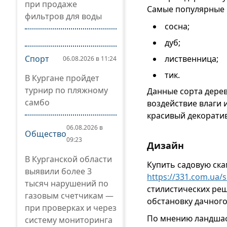
при продаже
Самые популярные 
фильтров для воды
сосна;
дуб;
Спорт
лиственница;
06.08.2026 в 11:24
тик.
В Кургане пройдет
турнир по пляжному
Данные сорта дерев
самбо
воздействие влаги 
красивый декорати
06.08.2026 в
Общество
09:23
Дизайн
В Курганской области
Купить садовую ска
выявили более 3
https://331.com.ua/s
тысяч нарушений по
стилистических ре
газовым счетчикам —
обстановку дачного 
при проверках и через
По мнению ландшаф
систему мониторинга