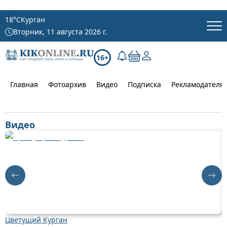
18
°C
Курган
Вторник, 11 августа 2026 г.
16+
Главная
Фотоархив
Видео
Подписка
Рекламодателя
Видео
Цветущий Курган
К