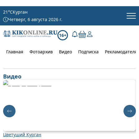
21
°C
Курган
Четверг, 6 августа 2026 г.
16+
Главная
Фотоархив
Видео
Подписка
Рекламодателя
Видео
Цветущий Курган
Д