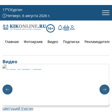
17
°C
Курган
Четверг, 6 августа 2026 г.
16+
Главная
Фотоархив
Видео
Подписка
Рекламодателя
Видео
Цветущий Курган
Д