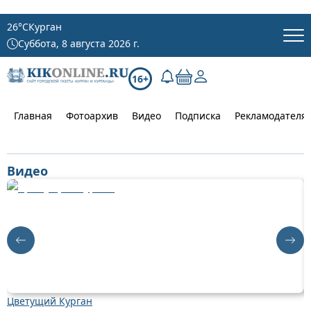
26
°C
Курган
Суббота, 8 августа 2026 г.
16+
Главная
Фотоархив
Видео
Подписка
Рекламодателя
Видео
Цветущий Курган
Д