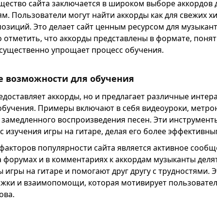
ество сайта заключается в широком выборе аккордов д
. Пользователи могут найти аккорды как для свежих хит
позиций. Это делает сайт ценным ресурсом для музыкан
о отметить, что аккорды представлены в формате, поня
существенно упрощает процесс обучения.
 возможности для обучения
редоставляет аккорды, но и предлагает различные интер
обучения. Примеры включают в себя видеоуроки, метр
 замедленного воспроизведения песен. Эти инструмент
с изучения игры на гитаре, делая его более эффективны
факторов популярности сайта является активное сообщ
а форумах и в комментариях к аккордам музыканты деля
игры на гитаре и помогают друг другу с трудностями. Э
жки и взаимопомощи, которая мотивирует пользовате
ова.