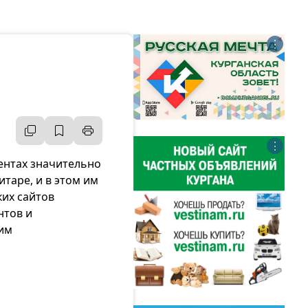
⋮
⋮
ментах значительно
таре, и в этом им
ких сайтов
нтов и
ким