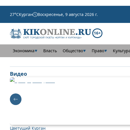
27
°C
Курган
Воскресенье, 9 августа 2026 г.
16+
Экономика
Власть
Общество
Право
Культур
▼
▼
▼
Видео
Цветущий Курган