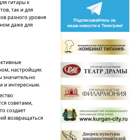
ля гитары к
ов, так и для
тов разного уровня
тном даже для
активные
оном, настройщик
ы значительно
м и интересным.
ество
тся советами,
то создает
лей возвращаться