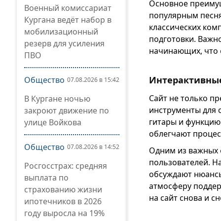
Основное преимущ
Военный комиссариат
популярным песням
Кургана ведёт набор в
классических ком
мобилизационный
подготовки. Важн
резерв для усиления
начинающих, что 
ПВО
Интерактивные
Общество
07.08.2026 в 15:42
Сайт не только п
В Кургане ночью
инструменты для 
закроют движение по
гитары и функцию
улице Войкова
облегчают процес
Общество
07.08.2026 в 14:52
Одним из важных 
пользователей. Н
Росгосстрах: средняя
обсуждают нюансы 
выплата по
атмосферу поддер
страхованию жизни
на сайт снова и сн
ипотечников в 2026
году выросла на 19%