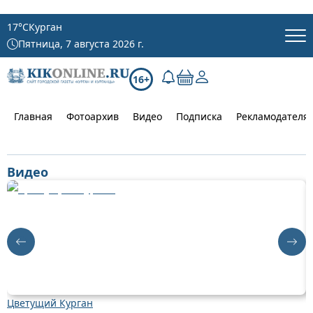
17
°C
Курган
Пятница, 7 августа 2026 г.
16+
Главная
Фотоархив
Видео
Подписка
Рекламодателя
Видео
Цветущий Курган
Д