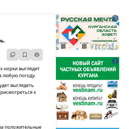
⋮
ь.
⋮
х норки выглядит
в любую погоду.
будет выглядеть
присмотреться к
 на положительные