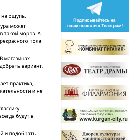
к на ощупь.
тура может
в такой мороз. А
прекрасного пола
 В магазинах
добрать вариант,
ает практика,
екательности и не
лассику.
сегда будут в
ей и подобрать