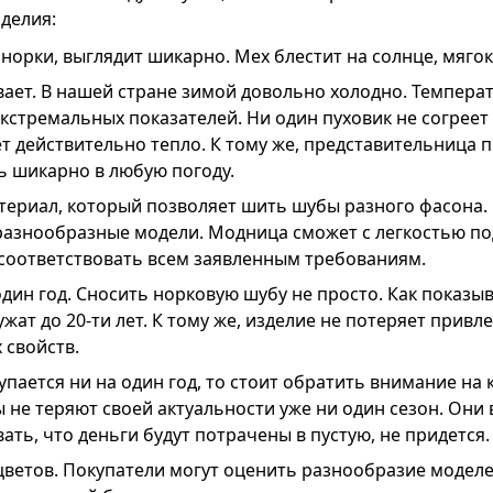
делия:
 норки, выглядит шикарно. Мех блестит на солнце, мяго
ает. В нашей стране зимой довольно холодно. Темпера
экстремальных показателей. Ни один пуховик не согреет 
ет действительно тепло. К тому же, представительница 
ь шикарно в любую погоду.
териал, который позволяет шить шубы разного фасона.
разнообразные модели. Модница сможет с легкостью по
 соответствовать всем заявленным требованиям.
дин год. Сносить норковую шубу не просто. Как показыв
ужат до 20-ти лет. К тому же, изделие не потеряет привл
 свойств.
упается ни на один год, то стоит обратить внимание на к
не теряют своей актуальности уже ни один сезон. Они в
ать, что деньги будут потрачены в пустую, не придется.
цветов. Покупатели могут оценить разнообразие модел