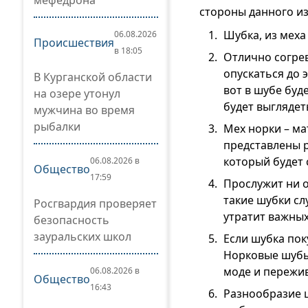
мефедрона
стороны данного из
Шубка, из меха
06.08.2026
Происшествия
в 18:05
Отлично согрев
опускаться до 
В Курганской области
вот в шубе буд
на озере утонул
будет выглядет
мужчина во время
рыбалки
Мех норки – ма
представлены 
который будет
06.08.2026 в
Общество
17:59
Прослужит ни о
такие шубки сл
Росгвардия проверяет
утратит важных
безопасность
зауральских школ
Если шубка пок
Норковые шубы 
моде и пережив
06.08.2026 в
Общество
16:43
Разнообразие 