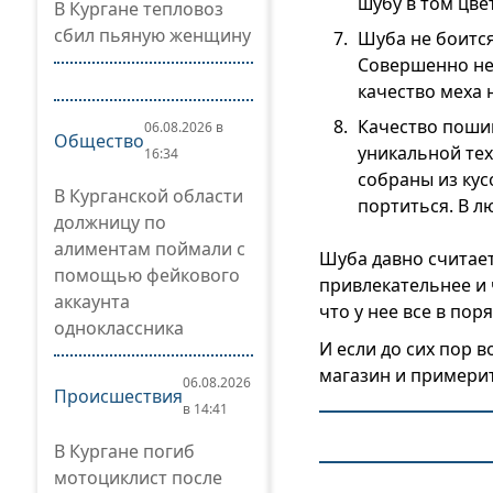
шубу в том цве
В Кургане тепловоз
сбил пьяную женщину
Шуба не боитс
Совершенно не 
качество меха 
Качество поши
06.08.2026 в
Общество
уникальной тех
16:34
собраны из кус
В Курганской области
портиться. В л
должницу по
алиментам поймали с
Шуба давно считает
помощью фейкового
привлекательнее и 
аккаунта
что у нее все в пор
одноклассника
И если до сих пор 
магазин и примери
06.08.2026
Происшествия
в 14:41
В Кургане погиб
мотоциклист после