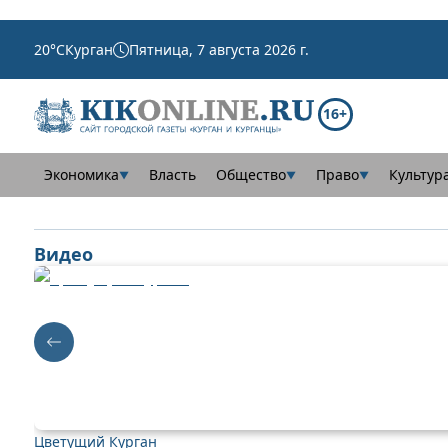
20
°C
Курган
Пятница, 7 августа 2026 г.
16+
Экономика
Власть
Общество
Право
Культур
▼
▼
▼
Видео
Цветущий Курган