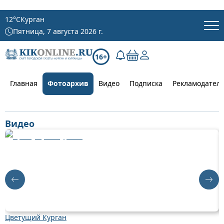
12
°C
Курган
Пятница, 7 августа 2026 г.
16+
Главная
Фотоархив
Видео
Подписка
Рекламодател
Видео
Цветущий Курган
Д