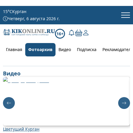
15
°C
Курган
Четверг, 6 августа 2026 г.
16+
Главная
Фотоархив
Видео
Подписка
Рекламодател
Видео
Цветущий Курган
Д