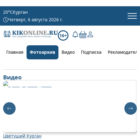
20
°C
Курган
Четверг, 6 августа 2026 г.
16+
Главная
Фотоархив
Видео
Подписка
Рекламодател
Видео
Цветущий Курган
Д