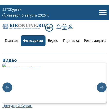
22
°C
Курган
Четверг, 6 августа 2026 г.
16+
Главная
Фотоархив
Видео
Подписка
Рекламодател
Видео
Цветущий Курган
Д