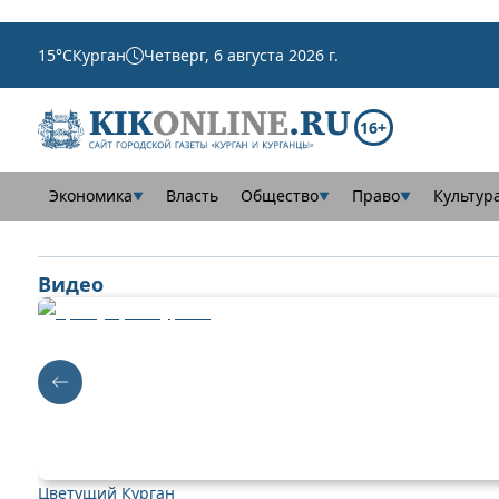
15
°C
Курган
Четверг, 6 августа 2026 г.
16+
Экономика
Власть
Общество
Право
Культур
▼
▼
▼
Видео
Цветущий Курган