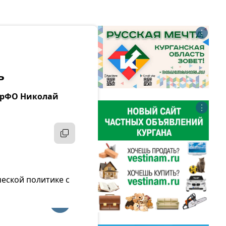
⋮
ь
 УрФО Николай
⋮
еской политике с