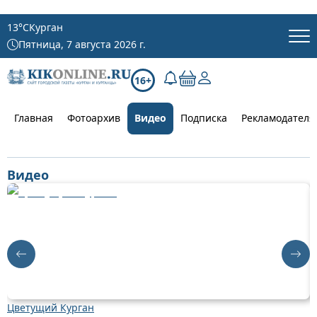
13
°C
Курган
Пятница, 7 августа 2026 г.
16+
Главная
Фотоархив
Видео
Подписка
Рекламодателя
Видео
Цветущий Курган
Д