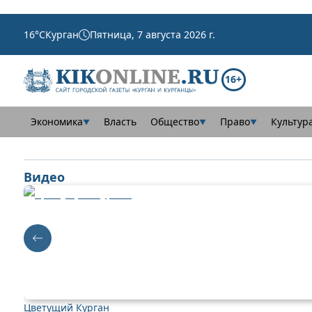
16
°C
Курган
Пятница, 7 августа 2026 г.
16+
Экономика
Власть
Общество
Право
Культур
▼
▼
▼
Видео
Цветущий Курган