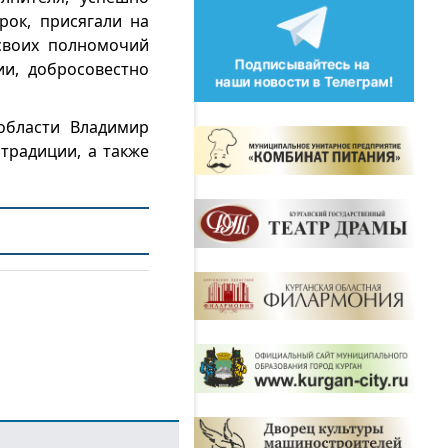
ок, присягали на
 своих полномочий
ии, добросовестно
 области Владимир
традиции, а также