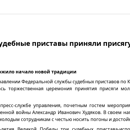
судебные приставы приняли присяг
ложило начало новой традиции
Управлении Федеральной службы судебных приставов по 
ась торжественная церемония принятия присяги мо
 пресс-службе управления, почетным гостем мероприя
енной войны Александр Иванович Худяков. В своем на
молодым сотрудникам с честью носить погоны и достойн
-летия Великой Победы три судебных пристава-испо