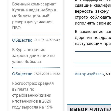
Военный комиссариат
сдавшие квалифи
Кургана ведёт набор в
верность закону
мобилизационный
строго соблюдат
резерв для усиления
исполнять свои д
ПВО
В заключение за
Дюрягин поздрав
Общество
07.08.2026 в 15:42
наступающим праз
В Кургане ночью
закроют движение по
улице Войкова
Общество
Авторизуйтесь
, ч
07.08.2026 в 14:52
Росгосстрах: средняя
выплата по
страхованию жизни
ипотечников в 2026
году выросла на 19%
ВЫБОР ЧИТАТЕ