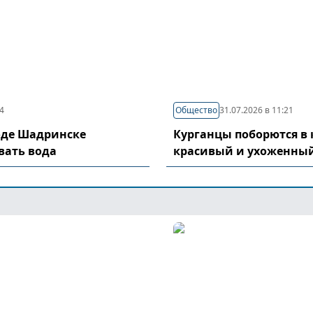
04
Общество
31.07.2026 в 11:21
оде Шадринске
Курганцы поборются в 
вать вода
красивый и ухоженный