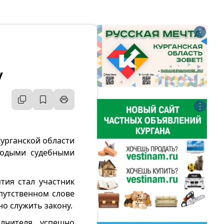
⋮
у
⋮
Курганской области
лодыми судебными
тия стал участник
путственном слове
о служить закону.
лнителя, успешно