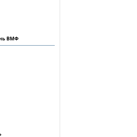
ень ВМФ
»