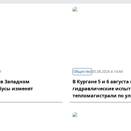
21
Общество
05.08.2026 в 14:44
 в Западном
В Кургане 5 и 6 август
бусы изменят
гидравлические испы
тепломагистрали по у