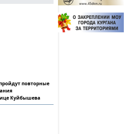
а пройдут повторные
тания
лице Куйбышева