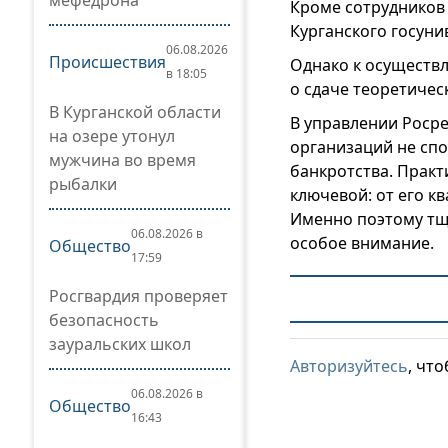
мефедрона
Кроме сотрудников
Курганского госуни
06.08.2026
Происшествия
Однако к осуществ
в 18:05
о сдаче теоретичес
В Курганской области
В управлении Росре
на озере утонул
организаций не спо
мужчина во время
банкротства. Практ
рыбалки
ключевой: от его к
Именно поэтому тщ
06.08.2026 в
особое внимание.
Общество
17:59
Росгвардия проверяет
безопасность
зауральских школ
Авторизуйтесь
, чт
06.08.2026 в
Общество
16:43