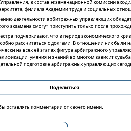
 Управления, в состав экзаменационной комиссии вход
верситета, филиала Академии труда и социальных отно
лению деятельности арбитражных управляющих обладат
кого экзамена смогут приступить только после прохожд
естра подчеркивают, что в период экономического кри
собно рассчитаться с долгами. В отношении них были 
ически на всех её этапах фигура арбитражного управля
валификации, умения и знаний во многом зависит судьб
ательной подготовке арбитражных управляющих сегодн
Поделиться
обы оставлять комментарии от своего имени.