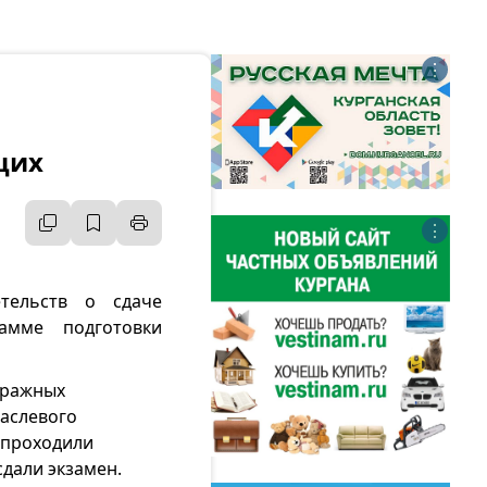
⋮
щих
⋮
тельств о сдаче
амме подготовки
тражных
аслевого
 проходили
дали экзамен.