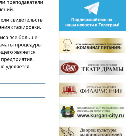
или преподаватели
шений.
ели свидетельств
ения стажировки.
зиса все больше
начаты процедуры
ющего является
а предприятия.
я уделяется