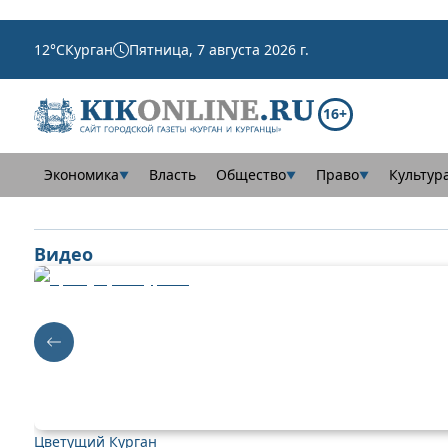
12
°C
Курган
Пятница, 7 августа 2026 г.
16+
Экономика
Власть
Общество
Право
Культур
▼
▼
▼
Видео
Цветущий Курган