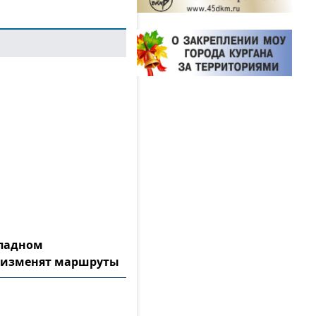
ападном
 изменят маршруты