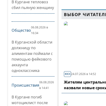
В Кургане тепловоз
сбил пьяную женщину
ВЫБОР ЧИТАТЕЛ
06.08.2026 в
Общество
16:34
В Курганской области
должницу по
алиментам поймали с
помощью фейкового
аккаунта
одноклассника
ЖКХ
24.07.2026 в 14:52
Жителям центрально
06.08.2026
Происшествия
назвали новые срок
в 14:41
В Кургане погиб
мотоциклист после