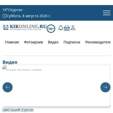
16
°C
Курган
Суббота, 8 августа 2026 г.
16+
Главная
Фотоархив
Видео
Подписка
Рекламодателя
Видео
Цветущий Курган
Д