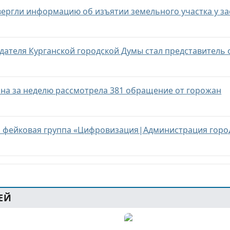
вергли информацию об изъятии земельного участка у з
дателя Курганской городской Думы стал представитель
на за неделю рассмотрела 381 обращение от горожан
ь фейковая группа «Цифровизация|Администрация горо
ЕЙ