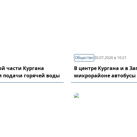
Общество
30.07.2026 в 10:21
й части Кургана
В центре Кургана и в З
и подачи горячей воды
микрорайоне автобусы