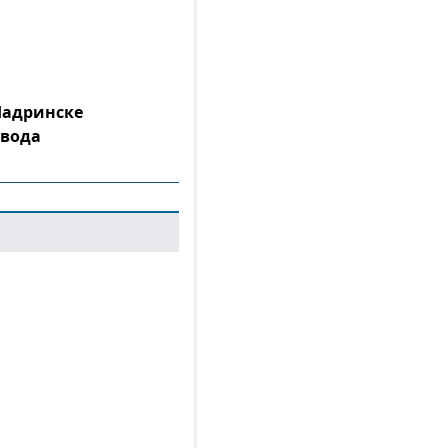
Шадринске
 вода