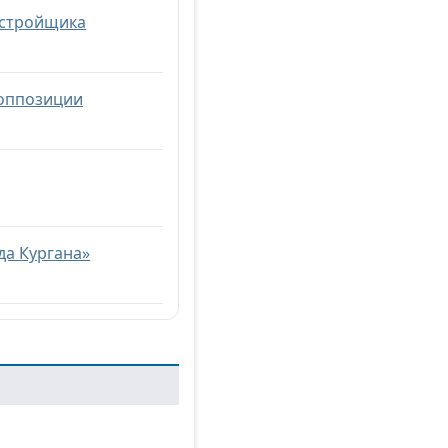
астройщика
 оппозиции
да Кургана»