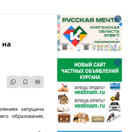
⋮
 на
⋮
елениях запущена
его образования,