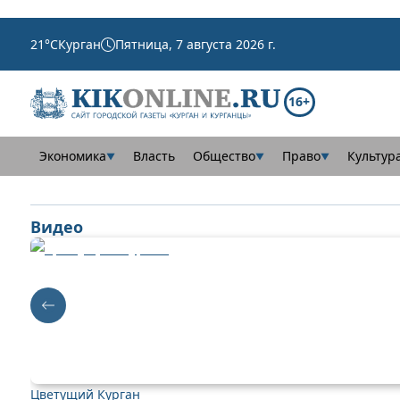
21
°C
Курган
Пятница, 7 августа 2026 г.
16+
Экономика
Власть
Общество
Право
Культур
▼
▼
▼
Видео
Цветущий Курган