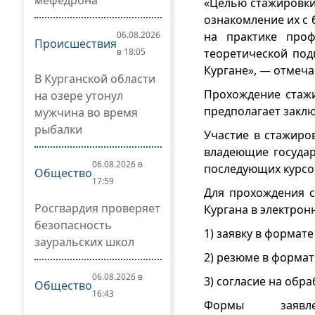
мефедрона
«Целью стажировки
ознакомление их с
06.08.2026
на практике проф
Происшествия
в 18:05
теоретической под
Кургане», — отмеча
В Курганской области
Прохождение стажи
на озере утонул
предполагает заклю
мужчина во время
рыбалки
Участие в стажиро
владеющие государ
06.08.2026 в
последующих курсо
Общество
17:59
Для прохождения с
Росгвардия проверяет
Кургана в электрон
безопасность
1) заявку в формате
зауральских школ
2) резюме в формат
06.08.2026 в
3) согласие на обр
Общество
16:43
Формы заяв