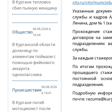
В Кургане тепловоз
city.ru/city/municjob
сбил пьяную женщину
Указанные докуме
службы и кадров А
Ленина, дом № 1 (каб
06.08.2026 в
Прохождение стаж
Общество
16:34
договоров на зам
подразделениях в
В Курганской области
службы.
должницу по
алиментам поймали с
За каждым стажером
помощью фейкового
По итогам прохож
аккаунта
прошедшего стажи
одноклассника
постоянной осно
подразделения.
06.08.2026
Происшествия
Подробную информ
в 14:41
почте: rezume@kurga
В Кургане погиб
мотоциклист после