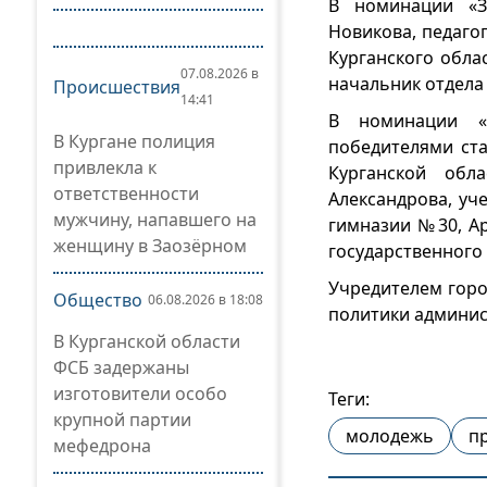
В номинации «З
Новикова, педаго
Курганского обла
07.08.2026 в
начальник отдела
Происшествия
14:41
В номинации «
В Кургане полиция
победителями ста
привлекла к
Курганской обл
ответственности
Александрова, уч
мужчину, напавшего на
гимназии №30, Ар
женщину в Заозёрном
государственного
Учредителем горо
Общество
06.08.2026 в 18:08
политики админис
В Курганской области
ФСБ задержаны
изготовители особо
Теги:
крупной партии
молодежь
п
мефедрона