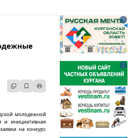
⋮
лодежные
⋮
одской молодежной
я и инициативная
заявки на конкурс