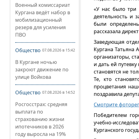
Военный комиссариат
«У нас было три 
Кургана ведёт набор в
деятельность и з
мобилизационный
были определены
резерв для усиления
рассказала дирек
ПВО
Заведующая отде
Кургана Татьяна 
Общество
07.08.2026 в 15:42
организаторы, ст
В Кургане ночью
и дать ей путевку
закроют движение по
становятся не то
улице Войкова
Те, кто становя
процветания наше
Общество
07.08.2026 в 14:52
поздравила депут
Росгосстрах: средняя
Смотрите фоторе
выплата по
Победителем гор
страхованию жизни
учебно-исследов
ипотечников в 2026
Курганского госуд
году выросла на 19%