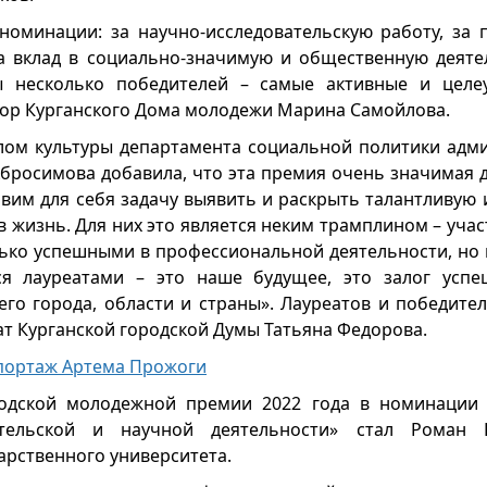
номинации: за научно-исследовательскую работу, за
а вклад в социально-значимую и общественную деяте
 несколько победителей – самые активные и целе
тор Курганского Дома молодежи Марина Самойлова.
лом культуры департамента социальной политики адм
Абросимова добавила, что эта премия очень значимая д
авим для себя задачу выявить и раскрыть талантливую
 в жизнь. Для них это является неким трамплином – учас
лько успешными в профессиональной деятельности, но 
тся лауреатами – это наше будущее, это залог усп
го города, области и страны». Лауреатов и победител
ат Курганской городской Думы Татьяна Федорова.
портаж Артема Прожоги
одской молодежной премии 2022 года в номинации 
ательской и научной деятельности» стал Роман Г
арственного университета.