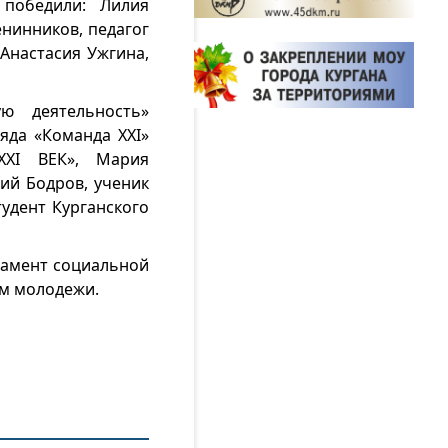
 победили: Лилия
енинников, педагог
 Анастасия Ужгина,
ю деятельность»
яда «Команда XXI»
ХХI ВЕК», Мария
ий Бодров, ученик
удент Курганского
тамент социальной
ом молодежи.