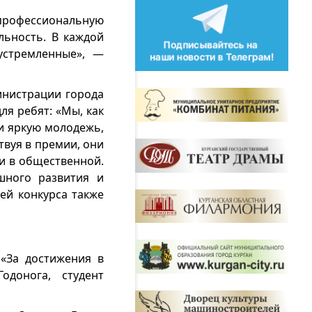
 профессиональную
льность. В каждой
устремленные», —
инистрации города
ля ребят: «Мы, как
 и яркую молодежь,
твуя в премии, они
и в общественной.
ешного развития и
ей конкурса также
«За достижения в
одонога, студент