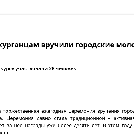
курганцам вручили городские мо
нкурсе участвовали 28 человек
а торжественная ежегодная церемония вручения гор
а. Церемония давно стала традиционной – активна
т за нее награды уже более десяти лет. В этом году 
ков.