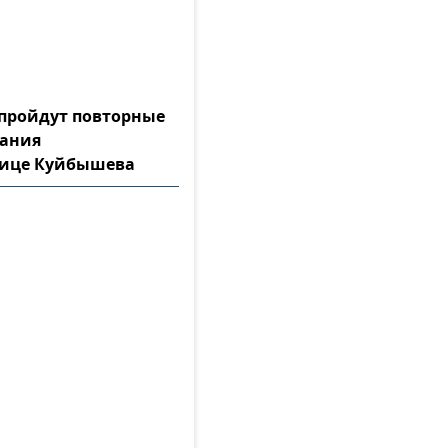
а пройдут повторные
тания
лице Куйбышева