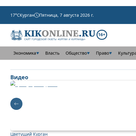
17
°C
Курган
Пятница, 7 августа 2026 г.
16+
Экономика
Власть
Общество
Право
Культур
▼
▼
▼
Видео
Цветущий Курган